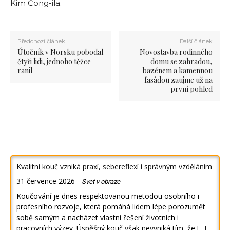
Kim Čong-ila.
Předchozí článek
Další článek
Útočník v Norsku pobodal
Novostavba rodinného
čtyři lidi, jednoho těžce
domu se zahradou,
ranil
bazénem a kamennou
fasádou zaujme už na
první pohled
Kvalitní kouč vzniká praxí, sebereflexí i správným vzděláním
31 července 2026
-
Svet v obraze
Koučování je dnes respektovanou metodou osobního i
profesního rozvoje, která pomáhá lidem lépe porozumět
sobě samým a nacházet vlastní řešení životních i
pracovních výzev. Úspěšný kouč však nevyniká tím, že
[...]