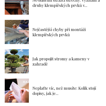
Neviditelní strážci střechy: Význam a
druhy klempířských prvků v...
Nejčastější chyby při montáži
klempířských prvků
Jak propojit stromy a kameny v
zahradě
Neplaťte víc, než musíte: Kolik stojí
dopisy, jak je...