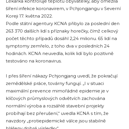
Lékařka kontroluje teplotu obyvatelky, aby omezila
šíření infekce koronavirem, v Pchjongjangu v Severní
Koreji 17. května 2022.
Podle státní agentury KCNA přibylo za poslední den
263 370 dalších lidí s příznaky horečky, čímž celkový
počet těchto případů dosáhl 2,24 milionu. 65 lidí na
symptomy zemřelo, z toho dva v posledních 24
hodinách. KCNA neuvedla, kolik lidí bylo pozitivně
testováno na koronavirus.
I přes šíření nákazy Pchjongjang uvedl, že pokračují
zemědělské práce, továrny fungují. „I v situaci
maximální prevence mimořádné epidemie je v
klíčových průmyslových odvětvích zachována
normální výroba a rozsáhlé stavební projekty
probíhají bez přerušení,“ uvedla KCNA s tím, že
navzdory „protiepidemické válce jsou stabilně
hlášeny dobré výsledky“.