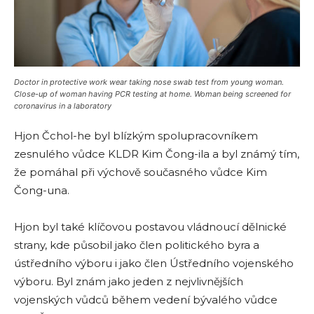
Doctor in protective work wear taking nose swab test from young woman.
Close-up of woman having PCR testing at home. Woman being screened for
coronavirus in a laboratory
Hjon Čchol-he byl blízkým spolupracovníkem
zesnulého vůdce KLDR Kim Čong-ila a byl známý tím,
že pomáhal při výchově současného vůdce Kim
Čong-una.
Hjon byl také klíčovou postavou vládnoucí dělnické
strany, kde působil jako člen politického byra a
ústředního výboru i jako člen Ústředního vojenského
výboru. Byl znám jako jeden z nejvlivnějších
vojenských vůdců během vedení bývalého vůdce