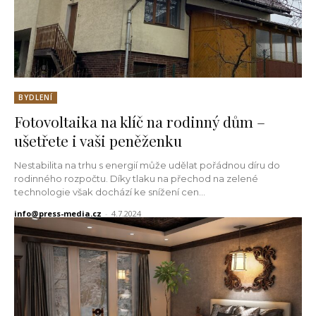
BYDLENÍ
Fotovoltaika na klíč na rodinný dům –
ušetřete i vaši peněženku
Nestabilita na trhu s energií může udělat pořádnou díru do
rodinného rozpočtu. Díky tlaku na přechod na zelené
technologie však dochází ke snížení cen...
info@press-media.cz
-
4.7.2024