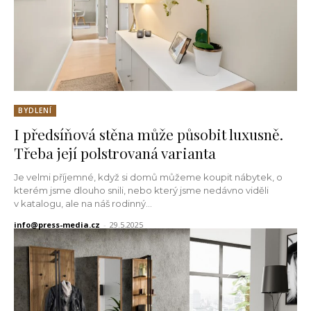
BYDLENÍ
I předsíňová stěna může působit luxusně.
Třeba její polstrovaná varianta
Je velmi příjemné, když si domů můžeme koupit nábytek, o
kterém jsme dlouho snili, nebo který jsme nedávno viděli
v katalogu, ale na náš rodinný...
info@press-media.cz
-
29.5.2025