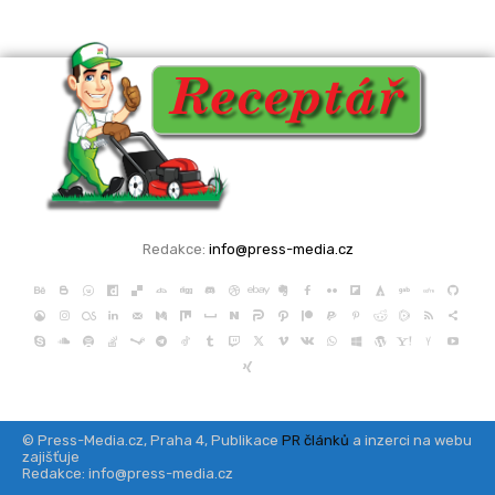
Redakce:
info@press-media.cz
© Press-Media.cz, Praha 4, Publikace
PR článků
a inzerci na webu
zajišťuje
Redakce: info@press-media.cz