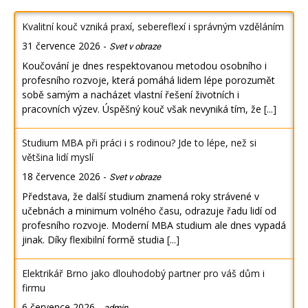
Kvalitní kouč vzniká praxí, sebereflexí i správným vzděláním
31 července 2026
-
Svet v obraze
Koučování je dnes respektovanou metodou osobního i
profesního rozvoje, která pomáhá lidem lépe porozumět
sobě samým a nacházet vlastní řešení životních i
pracovních výzev. Úspěšný kouč však nevyniká tím, že
[...]
Studium MBA při práci i s rodinou? Jde to lépe, než si
většina lidí myslí
18 července 2026
-
Svet v obraze
Představa, že další studium znamená roky strávené v
učebnách a minimum volného času, odrazuje řadu lidí od
profesního rozvoje. Moderní MBA studium ale dnes vypadá
jinak. Díky flexibilní formě studia
[...]
Elektrikář Brno jako dlouhodobý partner pro váš dům i
firmu
6 července 2026
-
admin