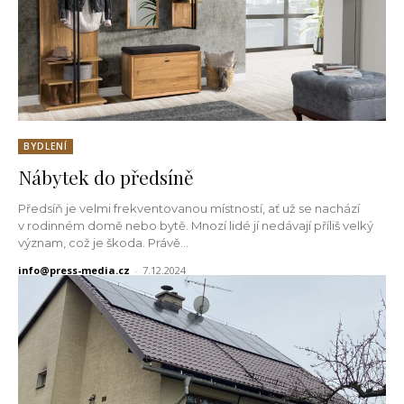
BYDLENÍ
Nábytek do předsíně
Předsíň je velmi frekventovanou místností, ať už se nachází
v rodinném domě nebo bytě. Mnozí lidé jí nedávají příliš velký
význam, což je škoda. Právě...
info@press-media.cz
-
7.12.2024