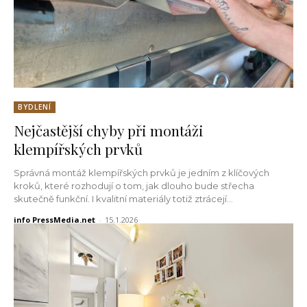
BYDLENÍ
Nejčastější chyby při montáži
klempířských prvků
Správná montáž klempířských prvků je jedním z klíčových
kroků, které rozhodují o tom, jak dlouho bude střecha
skutečně funkční. I kvalitní materiály totiž ztrácejí...
info PressMedia.net
-
15.1.2026