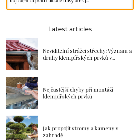
dojíždění za prací i dlouhé trasy přes
[...]
Latest articles
Neviditelní strážci střechy: Význam a
druhy klempířských prvků v...
Nejčastější chyby při montáži
klempířských prvků
Jak propojit stromy a kameny v
zahradě