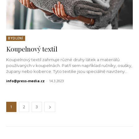
BYDLENÍ
Koupelnový textil
Koupelnový textil zahrnuje různé druhy látek a materiálů
používaných v koupelnách. Patří sem například ručníky, osušky,
župany nebo koberce. Tyto textilie jsou speciálně navrženy...
info@press-media.cz
-
14.3.2023
1
2
3