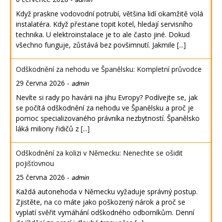
Když praskne vodovodní potrubí, většina lidí okamžitě volá
instalatéra. Když přestane topit kotel, hledají servisního
technika. U elektroinstalace je to ale často jiné. Dokud
všechno funguje, zůstává bez povšimnutí. Jakmile
[...]
Odškodnění za nehodu ve Španělsku: Kompletní průvodce
29 června 2026
-
admin
Nevíte si rady po havárii na jihu Evropy? Podívejte se, jak
se počítá odškodnění za nehodu ve Španělsku a proč je
pomoc specializovaného právníka nezbytností. Španělsko
láká miliony řidičů z
[...]
Odškodnění za kolizi v Německu: Nenechte se ošidit
pojišťovnou
25 června 2026
-
admin
Každá autonehoda v Německu vyžaduje správný postup.
Zjistěte, na co máte jako poškozený nárok a proč se
vyplatí svěřit vymáhání odškodného odborníkům. Denní