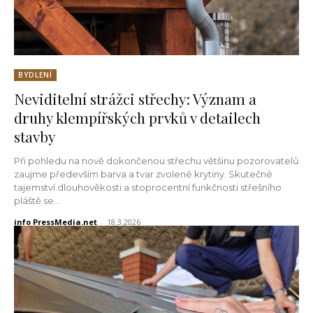
BYDLENÍ
Neviditelní strážci střechy: Význam a
druhy klempířských prvků v detailech
stavby
Při pohledu na nově dokončenou střechu většinu pozorovatelů
zaujme především barva a tvar zvolené krytiny. Skutečné
tajemství dlouhověkosti a stoprocentní funkčnosti střešního
pláště se...
info PressMedia.net
-
18.3.2026