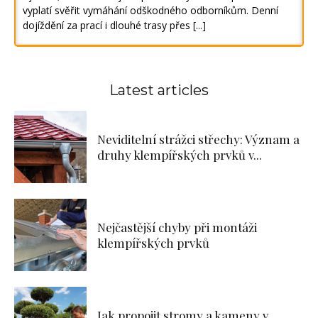
vyplatí svěřit vymáhání odškodného odborníkům. Denní
dojíždění za prací i dlouhé trasy přes
[...]
Latest articles
Neviditelní strážci střechy: Význam a
druhy klempířských prvků v...
Nejčastější chyby při montáži
klempířských prvků
Jak propojit stromy a kameny v