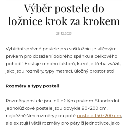
Výběr postele do
ložnice krok za krokem
28.12.2023
Vybírání správné postele pro vaši ložnici je klíčovým
prvkem pro dosažení dobrého spánku a celkového
pohodlí. Existuje mnoho faktorů, které je třeba zvážit,
jako jsou rozměry, typy matrací, úložný prostor atd.
Rozměry a
t
ypy
p
ostelí
Rozměry postele jsou důležitým prvkem. Standardní
jednolůžkové postele jsou obvykle 90×200 cm,
nejběžnějšími rozměry jsou poté
postele 140×200 cm
,
ale existují i větší rozměry pro páry či jednotlivce, jako