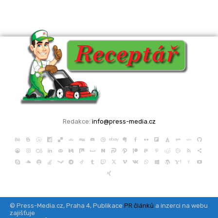
Redakce:
info@press-media.cz
© Press-Media.cz, Praha 4, Publikace
PR článků
a inzerci na webu
zajišťuje