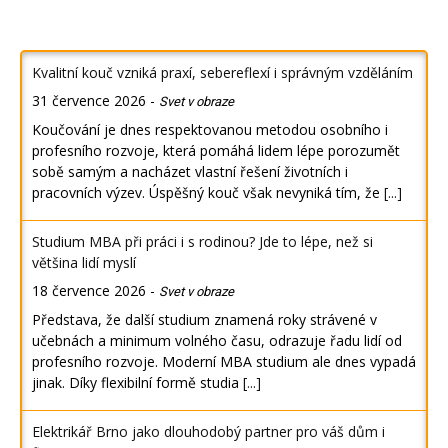
Kvalitní kouč vzniká praxí, sebereflexí i správným vzděláním
31 července 2026
-
Svet v obraze
Koučování je dnes respektovanou metodou osobního i
profesního rozvoje, která pomáhá lidem lépe porozumět
sobě samým a nacházet vlastní řešení životních i
pracovních výzev. Úspěšný kouč však nevyniká tím, že
[...]
Studium MBA při práci i s rodinou? Jde to lépe, než si
většina lidí myslí
18 července 2026
-
Svet v obraze
Představa, že další studium znamená roky strávené v
učebnách a minimum volného času, odrazuje řadu lidí od
profesního rozvoje. Moderní MBA studium ale dnes vypadá
jinak. Díky flexibilní formě studia
[...]
Elektrikář Brno jako dlouhodobý partner pro váš dům i