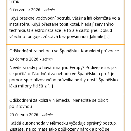
firmu
6 července 2026
-
admin
Když praskne vodovodní potrubí, většina lidí okamžitě volá
instalatéra. Když přestane topit kotel, hledají servisního
technika. U elektroinstalace je to ale často jiné. Dokud
všechno funguje, zůstává bez povšimnutí. Jakmile
[...]
Odškodnění za nehodu ve Španělsku: Kompletní průvodce
29 června 2026
-
admin
Nevíte si rady po havárii na jihu Evropy? Podívejte se, jak
se počítá odškodnění za nehodu ve Španělsku a proč je
pomoc specializovaného právníka nezbytností. Španělsko
láká miliony řidičů z
[...]
Odškodnění za kolizi v Německu: Nenechte se ošidit
pojišťovnou
25 června 2026
-
admin
Každá autonehoda v Německu vyžaduje správný postup.
Zjistěte, na co máte jako poškozený nárok a proč se