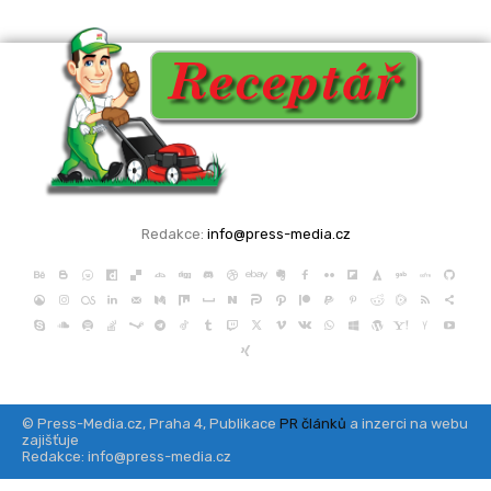
Redakce:
info@press-media.cz
© Press-Media.cz, Praha 4, Publikace
PR článků
a inzerci na webu
zajišťuje
Redakce: info@press-media.cz