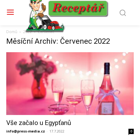
Domů
2022
Červenec
Měsíční Archiv: Červenec 2022
Vše začalo u Egypťanů
info@press-media.cz
-
17.7.2022
0