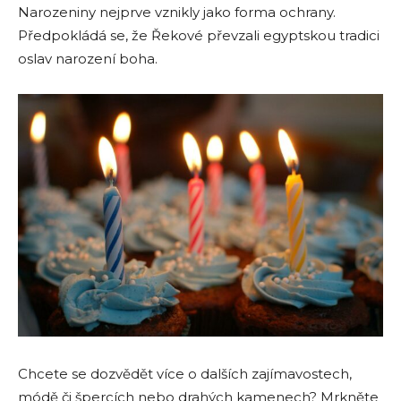
Narozeniny nejprve vznikly jako forma ochrany.
Předpokládá se, že Řekové převzali egyptskou tradici
oslav narození boha.
Chcete se dozvědět více o dalších zajímavostech,
módě či špercích nebo drahých kamenech? Mrkněte