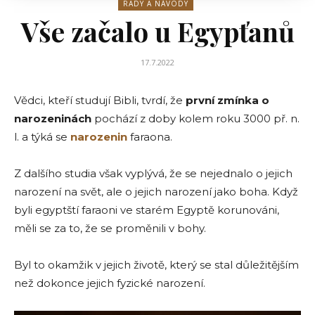
RADY A NÁVODY
Vše začalo u Egypťanů
17.7.2022
Vědci, kteří studují Bibli, tvrdí, že
první zmínka o
narozeninách
pochází z doby kolem roku 3000 př. n.
l. a týká se
narozenin
faraona.
Z dalšího studia však vyplývá, že se nejednalo o jejich
narození na svět, ale o jejich narození jako boha. Když
byli egyptští faraoni ve starém Egyptě korunováni,
měli se za to, že se proměnili v bohy.
Byl to okamžik v jejich životě, který se stal důležitějším
než dokonce jejich fyzické narození.