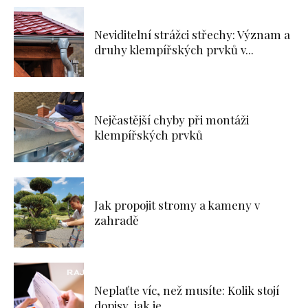
Neviditelní strážci střechy: Význam a
druhy klempířských prvků v...
Nejčastější chyby při montáži
klempířských prvků
Jak propojit stromy a kameny v
zahradě
Neplaťte víc, než musíte: Kolik stojí
dopisy, jak je...