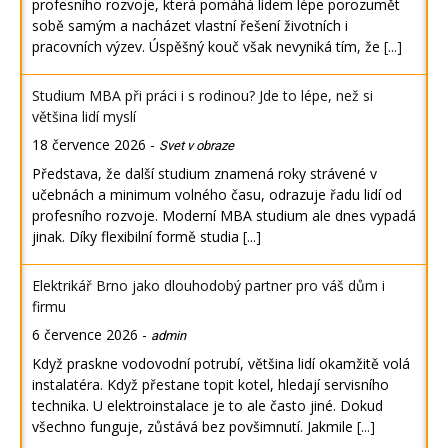
profesního rozvoje, která pomáhá lidem lépe porozumět
sobě samým a nacházet vlastní řešení životních i
pracovních výzev. Úspěšný kouč však nevyniká tím, že
[...]
Studium MBA při práci i s rodinou? Jde to lépe, než si
většina lidí myslí
18 července 2026
-
Svet v obraze
Představa, že další studium znamená roky strávené v
učebnách a minimum volného času, odrazuje řadu lidí od
profesního rozvoje. Moderní MBA studium ale dnes vypadá
jinak. Díky flexibilní formě studia
[...]
Elektrikář Brno jako dlouhodobý partner pro váš dům i
firmu
6 července 2026
-
admin
Když praskne vodovodní potrubí, většina lidí okamžitě volá
instalatéra. Když přestane topit kotel, hledají servisního
technika. U elektroinstalace je to ale často jiné. Dokud
všechno funguje, zůstává bez povšimnutí. Jakmile
[...]