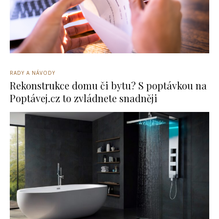
RADY A NÁVODY
Rekonstrukce domu či bytu? S poptávkou na
Poptávej.cz to zvládnete snadněji