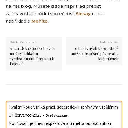
na náš
blog
.
Můžete si zde například přečíst
zajímavosti o módní společnosti
Sinsay
nebo
například o
Mohito
.
Předchozí článek
Další článek
Australská studie objevila
6 barevných keřů, které
možný indikátor
můžete úspěšně pěstovat v
syndromu náhlého úmrtí
květináčích
kojenců
Kvalitní kouč vzniká praxí, sebereflexí i správným vzděláním
31 července 2026
-
Svet v obraze
Koučování je dnes respektovanou metodou osobního i