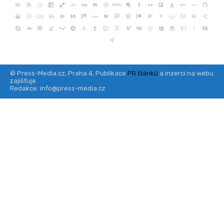
© Press-Media.cz, Praha 4, Publikace
PR článků
a inzerci na webu
zajišťuje
Redakce: info@press-media.cz