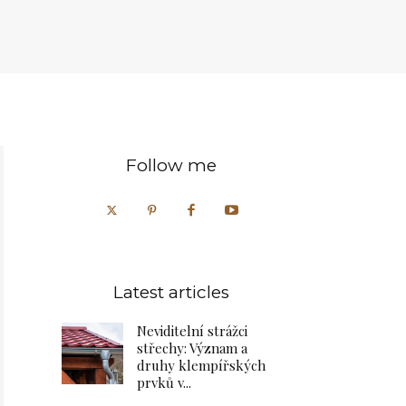
Follow me
Latest articles
Neviditelní strážci
střechy: Význam a
druhy klempířských
prvků v...