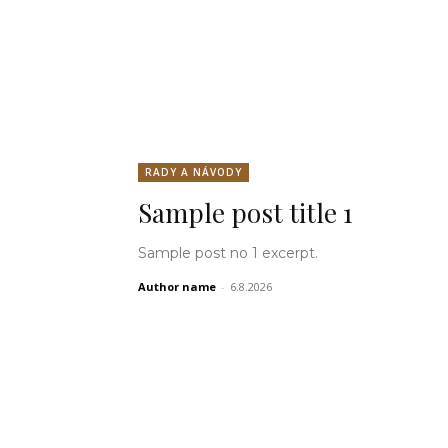
RADY A NÁVODY
Sample post title 1
Sample post no 1 excerpt.
Author name
-
6.8.2026