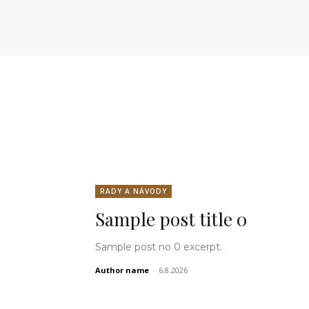
RADY A NÁVODY
Sample post title 0
Sample post no 0 excerpt.
Author name
-
6.8.2026