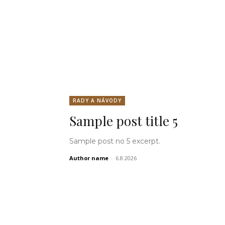
RADY A NÁVODY
Sample post title 5
Sample post no 5 excerpt.
Author name
-
6.8.2026