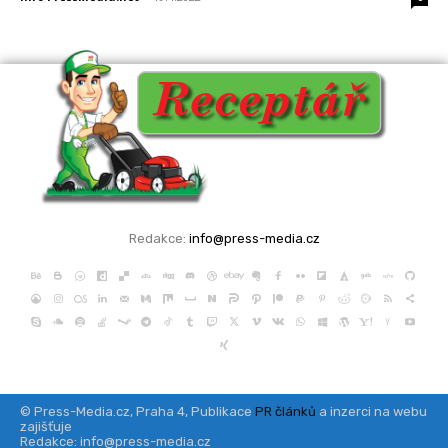
Redakce:
info@press-media.cz
© Press-Media.cz, Praha 4, Publikace
PR článků
a inzerci na webu
zajišťuje
Redakce: info@press-media.cz