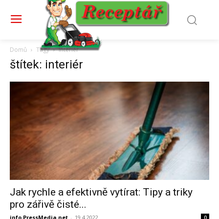
Domů
Tagy
Interiér
štítek: interiér
Jak rychle a efektivně vytírat: Tipy a triky
pro zářivě čisté...
info PressMedia.net
-
19.4.2022
0