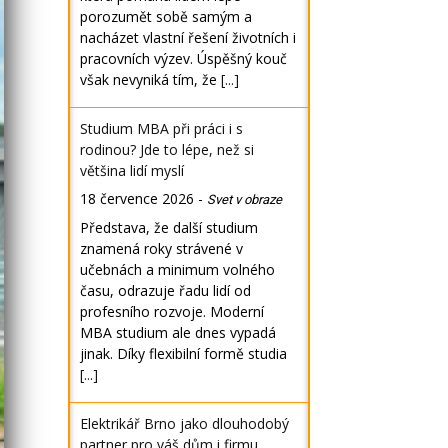
porozumět sobě samým a
nacházet vlastní řešení životních i
pracovních výzev. Úspěšný kouč
však nevyniká tím, že
[...]
Studium MBA při práci i s
rodinou? Jde to lépe, než si
většina lidí myslí
18 července 2026
-
Svet v obraze
Představa, že další studium
znamená roky strávené v
učebnách a minimum volného
času, odrazuje řadu lidí od
profesního rozvoje. Moderní
MBA studium ale dnes vypadá
jinak. Díky flexibilní formě studia
[...]
Elektrikář Brno jako dlouhodobý
partner pro váš dům i firmu