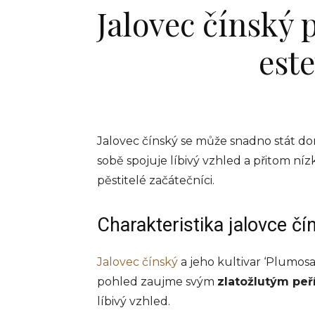
Jalovec čínský 
est
Jalovec čínský se může snadno stát dom
sobě spojuje líbivý vzhled a přitom níz
pěstitelé začátečníci.
Charakteristika jalovce č
Jalovec čínský
a jeho kultivar ‘Plumosa
pohled zaujme svým
zlatožlutým peř
líbivý vzhled.