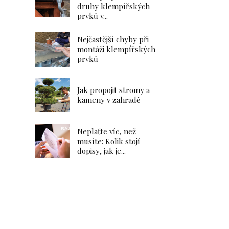
druhy klempířských
prvků v...
.
Nejčastější chyby při
montáži klempířských
prvků
Jak propojit stromy a
kameny v zahradě
e
Neplaťte víc, než
musíte: Kolik stojí
dopisy, jak je...