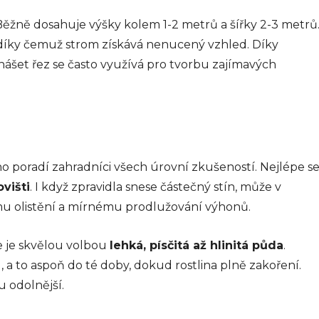
 Běžně dosahuje výšky kolem 1-2 metrů a šířky 2-3 metrů
 díky čemuž strom získává nenucený vzhled. Díky
ášet řez se často využívá pro tvorbu zajímavých
no poradí zahradníci všech úrovní zkušeností. Nejlépe s
višti
. I když zpravidla snese částečný stín, může v
u olistění a mírnému prodlužování výhonů.
ce je skvělou volbou
lehká, písčitá až hlinitá půda
.
 a to aspoň do té doby, dokud rostlina plně zakoření.
hu odolnější.