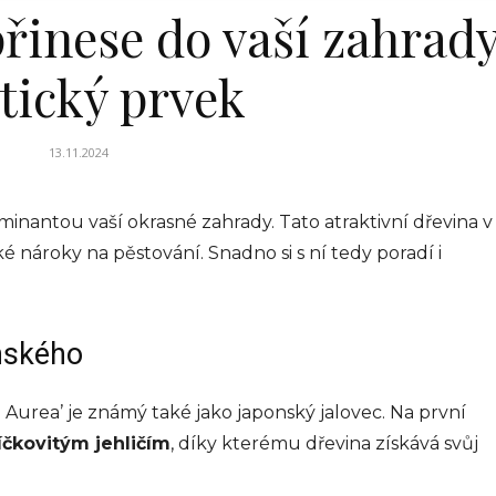
přinese do vaší zahrad
etický prvek
13.11.2024
inantou vaší okrasné zahrady. Tato atraktivní dřevina v
ké nároky na pěstování. Snadno si s ní tedy poradí i
ínského
 Aurea’ je známý také jako japonský jalovec. Na první
íčkovitým jehličím
, díky kterému dřevina získává svůj