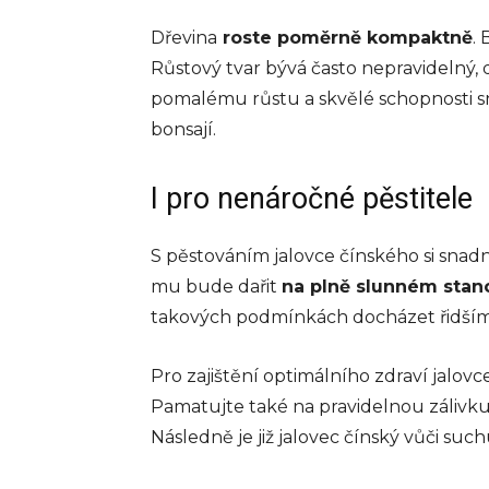
Dřevina
roste poměrně kompaktně
.
Růstový tvar bývá často nepravidelný,
pomalému růstu a skvělé schopnosti sn
bonsají.
I pro nenáročné pěstitele
S pěstováním jalovce čínského si snad
mu bude dařit
na plně slunném stano
takových podmínkách docházet řidším
Pro zajištění optimálního zdraví jalov
Pamatujte také na pravidelnou zálivku,
Následně je již jalovec čínský vůči suc