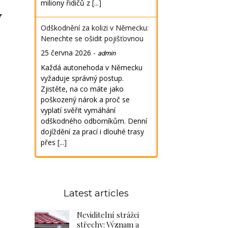
miliony řidičů z
[...]
y
Odškodnění za kolizi v Německu:
Nenechte se ošidit pojišťovnou
25 června 2026
-
admin
Každá autonehoda v Německu
vyžaduje správný postup.
Zjistěte, na co máte jako
poškozený nárok a proč se
vyplatí svěřit vymáhání
odškodného odborníkům. Denní
dojíždění za prací i dlouhé trasy
přes
[...]
Latest articles
Neviditelní strážci
střechy: Význam a