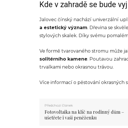
Kde v zahradě se bude vy
Jalovec čínský nachází univerzální up
a estetický význam
. Dřevina se skvě
stylových skalek. Díky svému pomalé
Ve formě tvarovaného stromu může ja
solitérního kamene
. Poutavou zahrad
trvalkami nebo okrasnou trávou.
Více informací o pěstování okrasných
Předchozí článek
Fotovoltaika na klíč na rodinný dům –
ušetřete i vaši peněženku