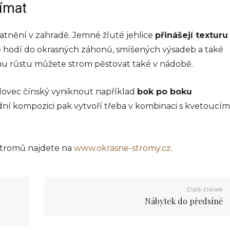
jímat
latnění v zahradě. Jemné žluté jehlice
přinášejí texturu
le hodí do okrasných záhonů, smíšených výsadeb a také
mu růstu můžete strom pěstovat také v nádobě.
lovec čínský vyniknout například
bok po boku
ní kompozici pak vytvoří třeba v kombinaci s kvetoucím
 stromů najdete na
www.okrasne-stromy.cz
.
Další článek
Nábytek do předsíně