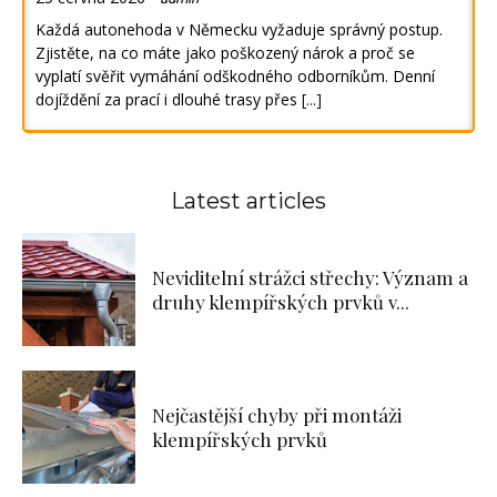
Každá autonehoda v Německu vyžaduje správný postup.
Zjistěte, na co máte jako poškozený nárok a proč se
vyplatí svěřit vymáhání odškodného odborníkům. Denní
dojíždění za prací i dlouhé trasy přes
[...]
Latest articles
Neviditelní strážci střechy: Význam a
druhy klempířských prvků v...
Nejčastější chyby při montáži
klempířských prvků