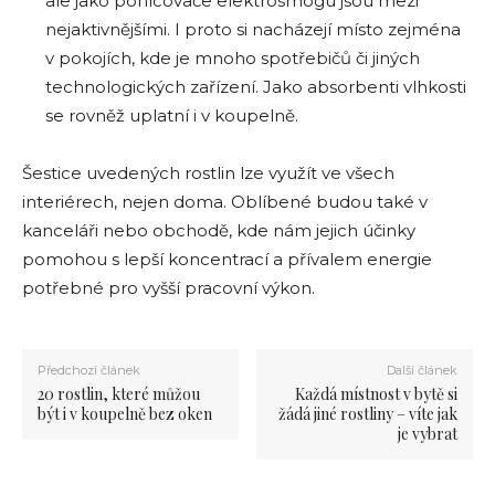
ale jako pohlcovače elektrosmogu jsou mezi
nejaktivnějšími. I proto si nacházejí místo zejména
v pokojích, kde je mnoho spotřebičů či jiných
technologických zařízení. Jako absorbenti vlhkosti
se rovněž uplatní i v koupelně.
Šestice uvedených rostlin lze využít ve všech
interiérech, nejen doma. Oblíbené budou také v
kanceláři nebo obchodě, kde nám jejich účinky
pomohou s lepší koncentrací a přívalem energie
potřebné pro vyšší pracovní výkon.
Předchozí článek
Další článek
20 rostlin, které můžou
Každá místnost v bytě si
být i v koupelně bez oken
žádá jiné rostliny – víte jak
je vybrat