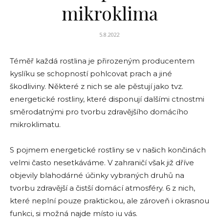
mikroklima
5.8.2022
Téměř každá rostlina je přirozeným producentem
kyslíku se schopností pohlcovat prach a jiné
škodliviny. Některé z nich se ale pěstují jako tvz.
energetické rostliny, které disponují dalšími ctnostmi
směrodatnými pro tvorbu zdravějšího domácího
mikroklimatu.
S pojmem energetické rostliny se v našich končinách
velmi často nesetkáváme. V zahraničí však již dříve
objevily blahodárné účinky vybraných druhů na
tvorbu zdravější a čistší domácí atmosféry. 6 z nich,
které neplní pouze praktickou, ale zároveň i okrasnou
funkci, si možná najde místo iu vás.