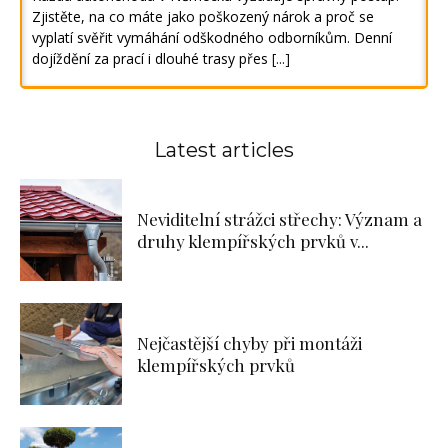
Zjistěte, na co máte jako poškozený nárok a proč se
vyplatí svěřit vymáhání odškodného odborníkům. Denní
dojíždění za prací i dlouhé trasy přes
[...]
Latest articles
Neviditelní strážci střechy: Význam a
druhy klempířských prvků v...
Nejčastější chyby při montáži
klempířských prvků