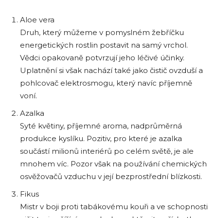
Aloe vera
Druh, který můžeme v pomyslném žebříčku
energetických rostlin postavit na samý vrchol.
Vědci opakovaně potvrzují jeho léčivé účinky.
Uplatnění si však nachází také jako čistič ovzduší a
pohlcovač elektrosmogu, který navíc příjemně
voní.
Azalka
Syté květiny, příjemné aroma, nadprůměrná
produkce kyslíku. Pozitiv, pro které je azalka
součástí milionů interiérů po celém světě, je ale
mnohem víc. Pozor však na používání chemických
osvěžovačů vzduchu v její bezprostřední blízkosti.
Fikus
Mistr v boji proti tabákovému kouři a ve schopnosti