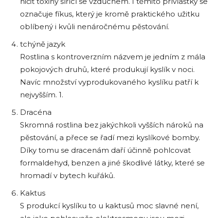
ničit toxiny šířící se vzduchem. I těmito přívlastky se
označuje fíkus, který je kromě praktického užitku
oblíbený i kvůli nenáročnému pěstování.
tchýně jazyk
Rostlina s kontroverzním názvem je jedním z mála
pokojových druhů, které produkují kyslík v noci.
Navíc množství vyprodukovaného kyslíku patří k
nejvyšším. 1.
Dracéna
Skromná rostlina bez jakýchkoli vyšších nároků na
pěstování, a přece se řadí mezi kyslíkové bomby.
Díky tomu se dracenám daří účinně pohlcovat
formaldehyd, benzen a jiné škodlivé látky, které se
hromadí v bytech kuřáků.
Kaktus
S produkcí kyslíku to u kaktusů moc slavné není,