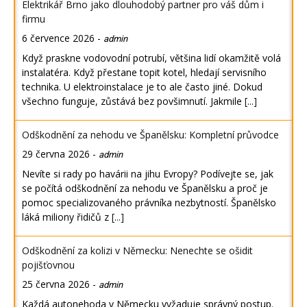
Elektrikář Brno jako dlouhodobý partner pro váš dům i
firmu
6 července 2026
-
admin
Když praskne vodovodní potrubí, většina lidí okamžitě volá
instalatéra. Když přestane topit kotel, hledají servisního
technika. U elektroinstalace je to ale často jiné. Dokud
všechno funguje, zůstává bez povšimnutí. Jakmile
[...]
Odškodnění za nehodu ve Španělsku: Kompletní průvodce
29 června 2026
-
admin
Nevíte si rady po havárii na jihu Evropy? Podívejte se, jak
se počítá odškodnění za nehodu ve Španělsku a proč je
pomoc specializovaného právníka nezbytností. Španělsko
láká miliony řidičů z
[...]
Odškodnění za kolizi v Německu: Nenechte se ošidit
pojišťovnou
25 června 2026
-
admin
Každá autonehoda v Německu vyžaduje správný postup.