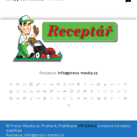
Redakce:
info@press-media.cz
© Press-Media.cz, Praha 4, Publikace
PR článků
a inzerci na webu
zajišťuje
Redakce: info@press-media.cz