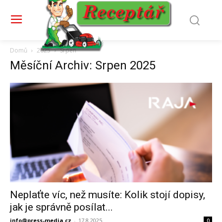
Domů
2025
Srpen
Měsíční Archiv: Srpen 2025
Neplaťte víc, než musíte: Kolik stojí dopisy,
jak je správně posílat...
info@press-media.cz
-
17.8.2025
0