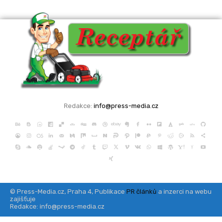
Redakce:
info@press-media.cz
© Press-Media.cz, Praha 4, Publikace
PR článků
a inzerci na webu
zajišťuje
Redakce: info@press-media.cz