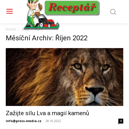
Domů
2022
Říjen
Měsíční Archiv: Říjen 2022
Zažijte sílu Lva a magií kamenů
info@press-media.cz
-
28.10.2022
0